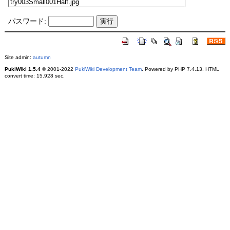
パスワード:
Site admin:
autumn
PukiWiki 1.5.4
© 2001-2022
PukiWiki Development Team
. Powered by PHP 7.4.13. HTML
convert time: 15.928 sec.