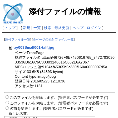
添付ファイルの情報
[
トップ
] [
新規
|
一覧
|
検索
|
最終更新
|
ヘルプ
|
ログイン
]
[
添付ファイル一覧
] [
全ページの添付ファイル一覧
]
try003Small001Half.jpg
ページ:FrontPage
格納ファイル名:attach/46726F6E7450616765_7472793030
33536D616C6C30303148616C662E6A7067
MD5ハッシュ値:9164ef45365b6c330f160a6056007d5a
サイズ:33.6KB (34393 bytes)
Content-type:image/jpeg
登録日時:2016/05/23 12:10:36
アクセス数:1151
このファイルを削除します。(管理者パスワードが必要です)
このファイルを凍結します。(管理者パスワードが必要です)
名前を変更します。(管理者パスワードが必要です)
新しい名前: