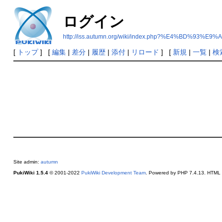
ログイン
http://iss.autumn.org/wiki/index.php?%E4%B
[
トップ
] [
編集
|
差分
|
履歴
|
添付
|
リロード
] [
新規
|
一覧
|
検
Site admin:
autumn
PukiWiki 1.5.4
© 2001-2022
PukiWiki Development Team
. Powered by PHP 7.4.13. HTML c