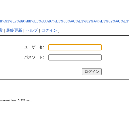
D%93%E9%A8%93%E7%89%88%E3%83%97%E3%83%AC%E3%82%A4%E3%82%AC%
索
|
最終更新
|
ヘルプ
|
ログイン
]
ユーザー名:
パスワード:
onvert time: 5.321 sec.