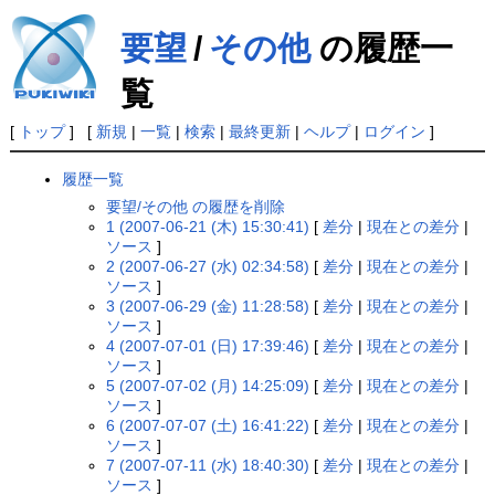
要望
/
その他
の履歴一
覧
[
トップ
] [
新規
|
一覧
|
検索
|
最終更新
|
ヘルプ
|
ログイン
]
履歴一覧
要望/その他 の履歴を削除
1 (2007-06-21 (木) 15:30:41)
[
差分
|
現在との差分
|
ソース
]
2 (2007-06-27 (水) 02:34:58)
[
差分
|
現在との差分
|
ソース
]
3 (2007-06-29 (金) 11:28:58)
[
差分
|
現在との差分
|
ソース
]
4 (2007-07-01 (日) 17:39:46)
[
差分
|
現在との差分
|
ソース
]
5 (2007-07-02 (月) 14:25:09)
[
差分
|
現在との差分
|
ソース
]
6 (2007-07-07 (土) 16:41:22)
[
差分
|
現在との差分
|
ソース
]
7 (2007-07-11 (水) 18:40:30)
[
差分
|
現在との差分
|
ソース
]