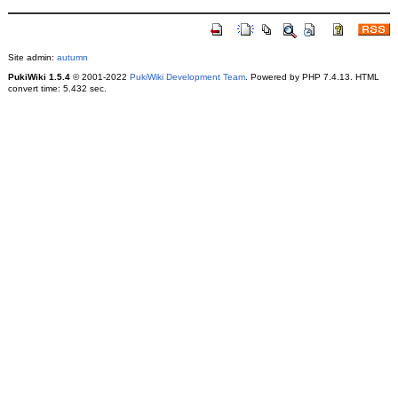
Site admin:
autumn
PukiWiki 1.5.4
© 2001-2022
PukiWiki Development Team
. Powered by PHP 7.4.13. HTML
convert time: 5.432 sec.