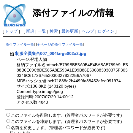
添付ファイルの情報
[
トップ
] [
新規
|
一覧
|
検索
|
最終更新
|
ヘルプ
|
ログイン
]
[
添付ファイル一覧
] [
全ページの添付ファイル一覧
]
制服全員集合007_004large002x2.jpg
ページ:登場人物
格納ファイル名:attach/E799BBE5A0B4E4BABAE789A9_E5
88B6E69C8DE585A8E593A1E99B86E590883030375F303
0346C6172676530303278322E6A7067
MD5ハッシュ値:bcb71888a2b4499fa88452afea091974
サイズ:136.8KB (140120 bytes)
Content-type:image/jpeg
登録日時:2007/07/29 14:00:12
アクセス数:4843
このファイルを削除します。(管理者パスワードが必要です)
このファイルを凍結します。(管理者パスワードが必要です)
名前を変更します。(管理者パスワードが必要です)