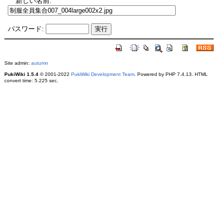
新しい名前:
パスワード:
Site admin:
autumn
PukiWiki 1.5.4
© 2001-2022
PukiWiki Development Team
. Powered by PHP 7.4.13. HTML
convert time: 5.225 sec.